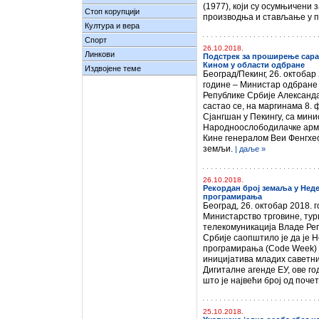
(1977), који су осумњичени
Стоп корупцији
производња и стављање у п
Култура и вера
Спорт
26.10.2018.
Линкови
Подстрек за проширење сар
Кином у области одбране
Издвојене теме
Београд/Пекинг, 26. октобар
године – Министар одбране
Републике Србије Александ
састао се, на маргинама 8.
Сјангшан у Пекингу, са мин
Народноослободилачке арм
Кине генералом Веи Фенгхеом
земљи.
| даље »
26.10.2018.
Рекордан број земаља у Не
програмирања
Београд, 26. октобар 2018. 
Министарство трговине, тур
телекомуникација Владе Ре
Србије саопштило је да је
програмирања (Code Week)
иницијатива младих саветн
Дигиталне агенде ЕУ, ове г
што је највећи број од почет
25.10.2018.