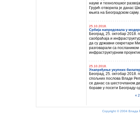
науке и технолошког развој
Грујић отворила је данас Ш
књига на Београдском сајму
25.10.2018.
Србија напредовала у модер
Београд, 25. октобар 2018.
саобраћаја и инфраструкту
да су државни секретари М
разговарали са послаником
инфраструктурним пројекти
25.10.2018.
Унапређење укупних билате
Београд, 25. октобар 2018.
спољних послова Владе Реп
се данас са шесточланом де
бораве у посети Београду од
«
2
Copyright © 2004 Влада 