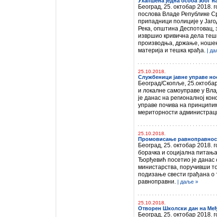
Ухапшена једна особа због н
Београд, 25. октобар 2018.
послова Владе Републике Ср
припадници полиције у Јаго
Река, општина Деспотовац, 
извршио кривична дела тешк
производња, држање, ношењ
материја и тешка крађа.
| д
25.10.2018.
Службеници јавне управе н
Београд/Скопље, 25.октобар
и локалне самоуправе у Вла
је данас на регионалној ко
управе почива на принципи
мериторности администрац
25.10.2018.
Промовисање равноправности
Београд, 25. октобар 2018.
борачка и социјална питања
Ђорђевић посетио је данас 
министарства, поручивши т
подизање свести грађана о т
равноправни.
| даље »
25.10.2018.
Отворен Школски дан на Ме
Београд, 25. октобар 2018.