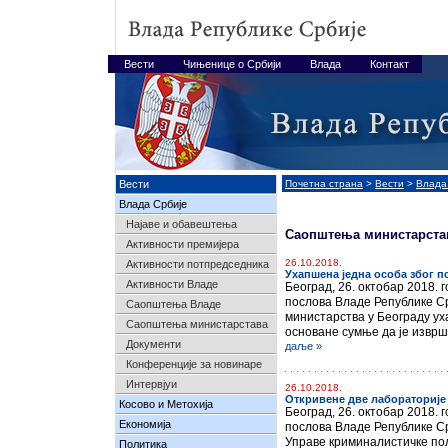
Вести
Чињенице о Србији
Влада
Контакт
Вести
Почетна страна
>
Вести
>
Влада
Влада Србије
Најавe и обавештења
Саопштења министарста
Активности премијера
26.10.2018.
Активности потпредседника
Ухапшена једна особа због 
Активности Владе
Београд, 26. октобар 2018.
послова Владе Републике Ср
Саопштења Владе
министарства у Београду уха
Саопштења министарстава
основане сумње да је извр
Документи
даље »
Конференције за новинаре
Интервјуи
26.10.2018.
Откривене две лабораторије 
Косово и Метохија
Београд, 26. октобар 2018.
Економија
послова Владе Републике Ср
Управе криминалистичке поли
Политика