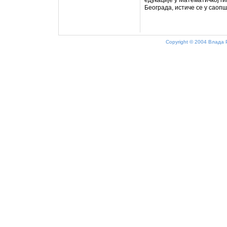
едукације у Математичкој ги
Београда, истиче се у саоп
Copyright © 2004 Влада 