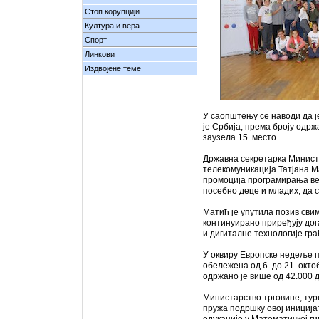
Стоп корупцији
Култура и вера
Спорт
Линкови
Издвојене теме
У саопштењу се наводи да ј
је Србија, према броју одрж
заузела 15. место.
Државна секретарка Министа
телекомуникација Татјана Ма
промоција програмирања ве
посебно деце и младих, да 
Матић је упутила позив свим
континуирано приређују до
и дигиталне технологије гр
У оквиру Европске недеље п
обележена од 6. до 21. окт
одржано је више од 42.000 до
Министарство трговине, тури
пружа подршку овој иниција