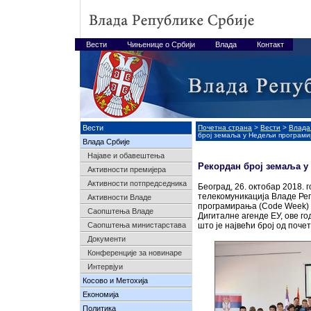
Вести
Чињенице о Србији
Влада
Контакт
Вести
Почетна страна
>
Вести
>
Влада
број земаља у Недељи програм
Влада Србије
Најавe и обавештења
Рекордан број земаља 
Активности премијера
Активности потпредседника
Београд, 26. октобар 2018. 
телекомуникација Владе Ре
Активности Владе
програмирања (Code Week) 
Саопштења Владе
Дигиталне агенде ЕУ, ове г
Саопштења министарстава
што је највећи број од почет
Документи
Конференције за новинаре
Интервјуи
Косово и Метохија
Економија
Политика