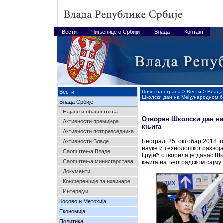
Вести
Чињенице о Србији
Влада
Контакт
Вести
Почетна страна
>
Вести
>
Влада
Школски дан на Међународном бе
Влада Србије
Најавe и обавештења
Отворен Школски дан на
Активности премијера
књига
Активности потпредседника
Београд, 25. октобар 2018.
Активности Владе
науке и технолошког развој
Саопштења Владе
Грујић отворила је данас Ш
Саопштења министарстава
књига на Београдском сајму.
Документи
Конференције за новинаре
Интервјуи
Косово и Метохија
Економија
Политика