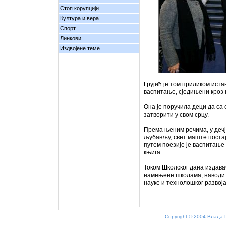
Стоп корупцији
Култура и вера
Спорт
Линкови
Издвојене теме
Грујић је том приликом иста
васпитање, сједињени кроз 
Она је поручила деци да са о
затворити у свом срцу.
Према њеним речима, у дечј
љубављу, свет маште постај
путем поезије је васпитање 
књига.
Током Школског дана издава
намењене школама, наводи 
науке и технолошког развоја
Copyright © 2004 Влада 