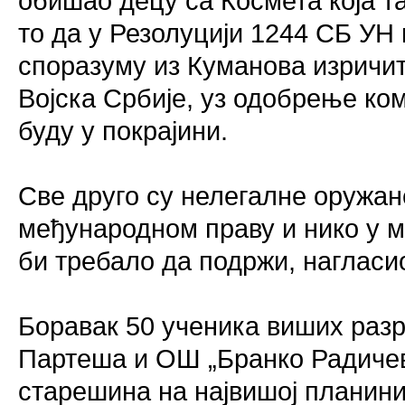
обишао децу са Космета која т
то да у Резолуцији 1244 СБ УН 
споразуму из Куманова изричит
Војска Србије, уз одобрење ко
буду у покрајини.
Све друго су нелегалне оружа
међународном праву и нико у м
би требало да подржи, нагласио
Боравак 50 ученика виших раз
Партеша и ОШ „Бранко Радичев
старешина на највишој планини