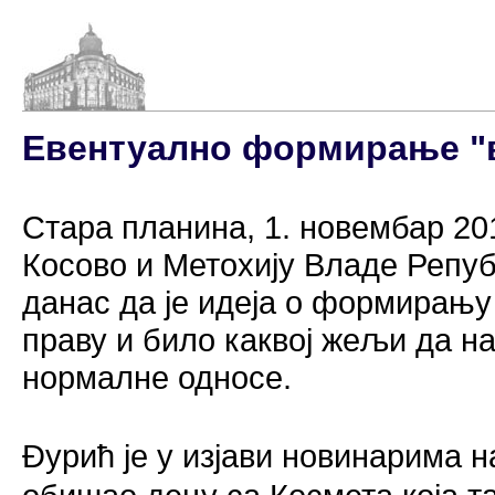
Евентуално формирање "в
Стара планина, 1. новембар 20
Косово и Метохију Владе Репуб
данас да је идеја о формирању 
праву и било каквој жељи да н
нормалне односе.
Ðурић је у изјави новинарима на