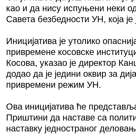
као и да нису испуњени неки о
Савета безбедности УН, која је
Иницијатива је утолико опасниј
привремене косовске институци
Косова, указао је директор Кан
додао да је једини оквир за ди
привремени режим УН.
Ова иницијатива ће представљ
Приштини да наставе са полити
наставку једностраног деловањ