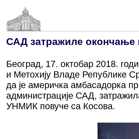
САД затражиле окончање 
Београд, 17. октобар 2018. год
и Метохију Владе Републике С
да је америчка амбасадорка пр
администрације САД, затражила
УНМИК повуче са Косова.