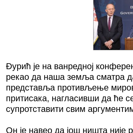
Ðурић је на ванредној конфере
рекао да наша земља сматра д
представља противљење миров
притисака, нагласивши да ће се
супротставити свим аргументим
Он је навео да још ништа није 