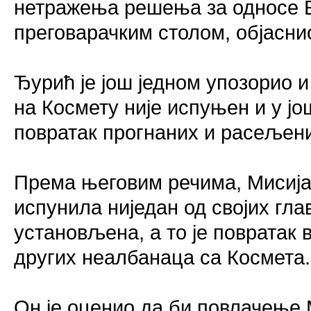
нетражења решења за односе 
преговарачким столом, објаснио
Ђурић је још једном упозорио и
на Космету није испуњен и у јо
повратак прогнаних и расељен
Према његовим речима, Мисија 
испунила ниједан од својих глав
установљена, а то је повратак
других неалбанаца са Космета.
Он је оценио да би повлачење 