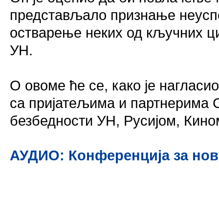
представљало признање неуспе
остварење неких од кључних ци
УН.
О овоме ће се, како је нагласи
са пријатељима и партнерима 
безбедности УН, Русијом, Кино
АУДИО: Конференција за но